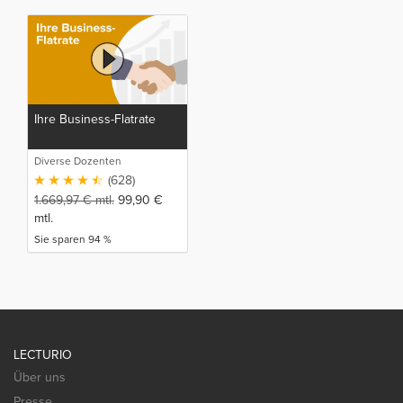
Ihre Business-Flatrate
Diverse Dozenten
(628)
1.669,97
€
mtl.
99,90
€
mtl.
Sie sparen 94 %
LECTURIO
Über uns
Presse