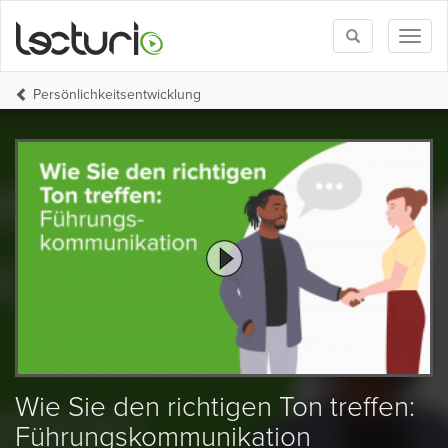
Toggle
Toggl
search
naviga
Persönlichkeits­entwicklung
Wie Sie den richtigen Ton treffen:
Führungskommunikation