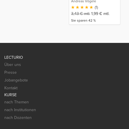
Andreas Vögele
(1)
3,43
€
mtl.
1,99
€
mtl.
Sie sparen 42 %
LECTURIO
Über uns
Presse
Jobangebote
Kontakt
KURSE
nach Themen
nach Institutionen
nach Dozenten