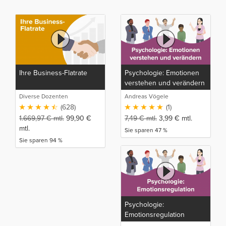
Ihre Business-Flatrate
Psychologie: Emotionen
verstehen und verändern
Diverse Dozenten
Andreas Vögele
(628)
(1)
1.669,97
€
mtl.
99,90
€
7,49
€
mtl.
3,99
€
mtl.
mtl.
Sie sparen 47 %
Sie sparen 94 %
Psychologie:
Emotionsregulation