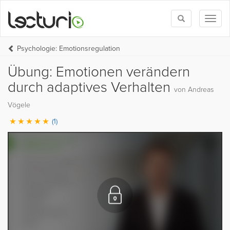
Toggle
Toggl
search
naviga
Psychologie: Emotionsregulation
Übung: Emotionen verändern
durch adaptives Verhalten
von Andreas
Vögele
(1)