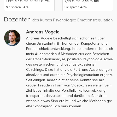
1.669,97
€
mtl.
99,90
€
mtl.
7,49
€
mtl.
3,99
€
mtl.
Sie sparen 94 %
Sie sparen 47 %
Dozenten
des Kurses Psychologie: Emotionsregulation
Andreas Vögele
Andreas Vögele beschäftigt sich schon seit über
einem Jahrzehnt mit Themen der Kompetenz- und
Persönlichkeitsentwicklung. Insbesondere richtet sich
mein Augenmerk auf Methoden aus den Bereichen
der Transaktionsanalyse, positiven Psychologie sowie
des systemischen und lösungsfokussierten
Coachings. Dazu hat er viele Fort- und Ausbildungen
absolviert und durch ein Psychologiestudium ergänzt.
Seit einigen Jahren gibt er seine Kenntnisse mit
großer Freude in Form von Videokursen weiter. Sein
Ziel ist es, Inhalte der Persönlichkeitsentwicklung
transparent darzustellen und darüber aufzuklären,
weshalb etwas Sinn ergibt und welche Methoden gar
eher kontraproduktiv sein können.