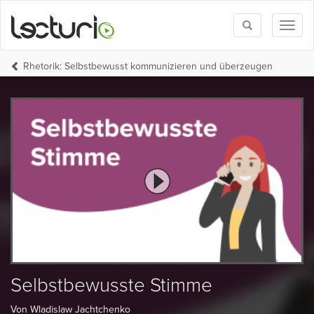
Toggle
Toggl
search
naviga
Rhetorik: Selbstbewusst kommunizieren und überzeugen
Selbstbewusste Stimme
Von Wladislaw Jachtchenko