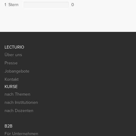
1 Stern
0
LECTURIO
Über uns
Presse
Jobangebote
Kontakt
KURSE
nach Themen
nach Institutionen
nach Dozenten
B2B
Für Unternehmen