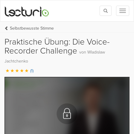
Toggle
Toggl
search
naviga
Selbstbewusste Stimme
Praktische Übung: Die Voice-
Recorder Challenge
von Wladislaw
Jachtchenko
(1)