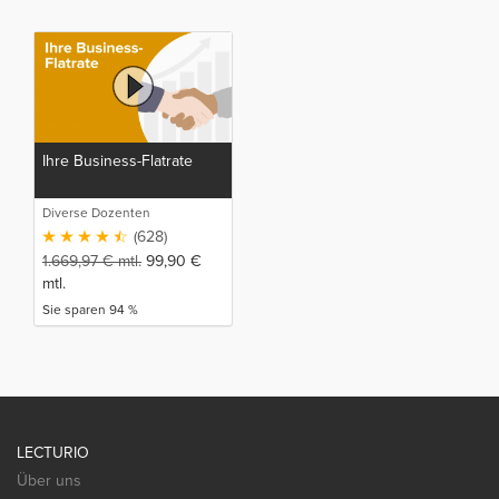
Ihre Business-Flatrate
Diverse Dozenten
(628)
1.669,97
€
mtl.
99,90
€
mtl.
Sie sparen 94 %
LECTURIO
Über uns