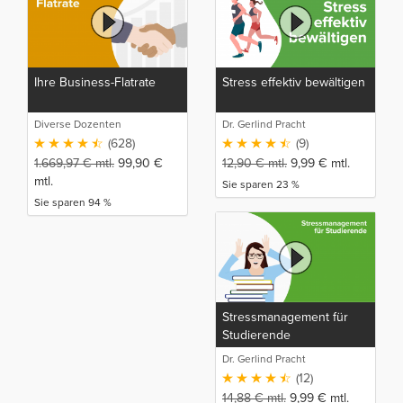
Ihre Business-Flatrate
Stress effektiv bewältigen
Diverse Dozenten
Dr. Gerlind Pracht
(628)
(9)
1.669,97
€
mtl.
99,90
€
12,90
€
mtl.
9,99
€
mtl.
mtl.
Sie sparen 23 %
Sie sparen 94 %
Stressmanagement für
Studierende
Dr. Gerlind Pracht
(12)
14,88
€
mtl.
9,99
€
mtl.