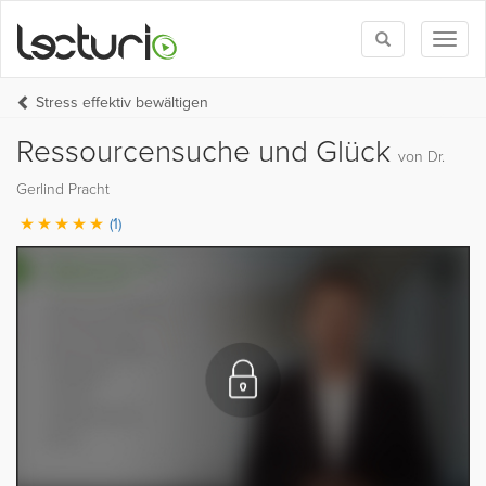
Toggle
Toggl
search
naviga
Stress effektiv bewältigen
Ressourcensuche und Glück
von Dr.
Gerlind Pracht
(1)