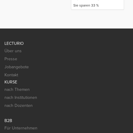
Sie sparen 33 %
LECTURIO
Über uns
Presse
Jobangebote
Kontakt
KURSE
nach Themen
nach Institutionen
nach Dozenten
B2B
Für Unternehmen