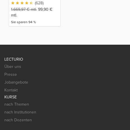
(628)
1.669,97
€
mtl.
99,90
€
mtl.
Sie sparen 94 %
LECTURIO
Über uns
Presse
Jobangebote
Kontakt
KURSE
nach Themen
nach Institutionen
nach Dozenten