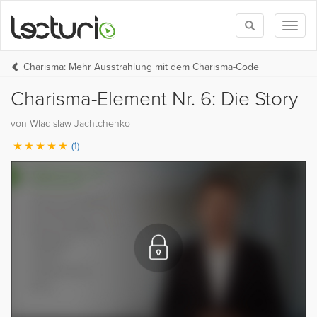
Toggle
Toggl
search
naviga
Charisma: Mehr Ausstrahlung mit dem Charisma-Code
Charisma-Element Nr. 6: Die Story
von Wladislaw Jachtchenko
(1)