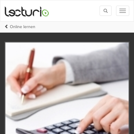
Toggle
Toggl
search
naviga
Online lernen