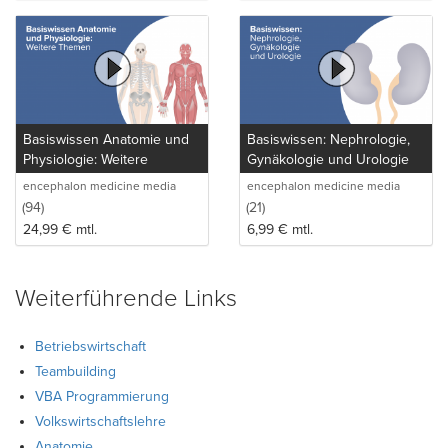
zum Thema "Innere Organe" - systematisch, anschaulich und
verständlich.
Basiswissen Anatomie und
Basiswissen: Nephrologie,
Physiologie: Weitere
Gynäkologie und Urologie
Themen
encephalon medicine media
encephalon medicine media
production GmbH
production GmbH
(94)
(21)
24,99
€
mtl.
6,99
€
mtl.
Weiterführende Links
Betriebswirtschaft
Teambuilding
VBA Programmierung
Volkswirtschaftslehre
Anatomie