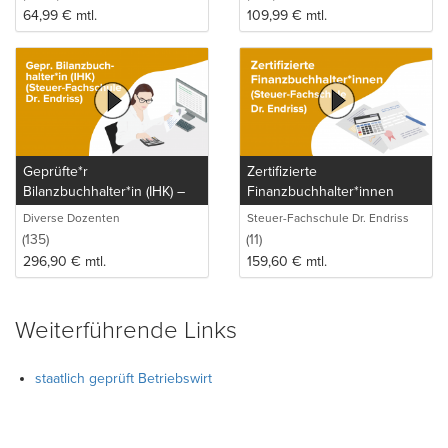
64,99
€
mtl.
109,99
€
mtl.
Geprüfte*r
Zertifizierte
Bilanzbuchhalter*in (IHK) –
Finanzbuchhalter*innen
Bachelor Professional in
(Steuer-Fachschule Dr.
Diverse Dozenten
Steuer-Fachschule Dr. Endriss
Bilanzbuchhaltung (Steuer-
Endriss)
GmbH & Co. KG
(135)
(11)
Fachschule Dr. Endriss)
296,90
€
mtl.
159,60
€
mtl.
Weiterführende Links
staatlich geprüft Betriebswirt