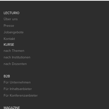
LECTURIO
Über uns
Presse
Jobangebote
Kontakt
KURSE
nach Themen
nach Institutionen
nach Dozenten
B2B
Für Unternehmen
Für Inhaltsanbieter
Für Konferenzanbieter
MAGAZINE