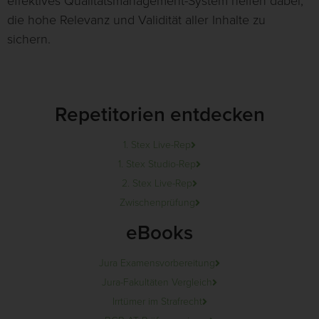
effektives Qualitätsmanagement-System helfen dabei,
die hohe Relevanz und Validität aller Inhalte zu
sichern.
Repetitorien entdecken
1. Stex Live-Rep
1. Stex Studio-Rep
2. Stex Live-Rep
Zwischenprüfung
eBooks
Jura Examensvorbereitung
Jura-Fakultäten Vergleich
Irrtümer im Strafrecht