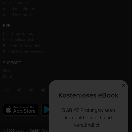
nach Themen
nach Institutionen
nach Dozenten
B2B
Für Unternehmen
Für Inhaltsanbieter
Für Konferenzanbieter
Für Webseitenbesitzer
SUPPORT
Hilfe
Mobil
Kostenloses eBook
BGB AT Prüfungswissen
kompakt, einfach und
verständlich.
© 2025 Lecturio GmbH. Alle Rechte vorbehalten.