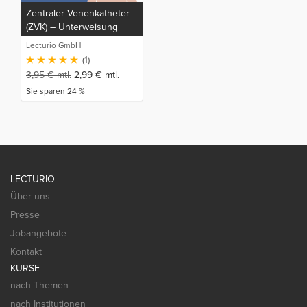
Zentraler Venenkatheter
(ZVK) – Unterweisung
Lecturio GmbH
(1)
3,95
€
mtl.
2,99
€
mtl.
Sie sparen 24 %
LECTURIO
Über uns
Presse
Jobangebote
Kontakt
KURSE
nach Themen
nach Institutionen