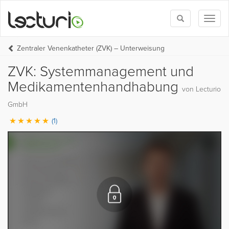
Toggle
Toggl
search
naviga
Zentraler Venenkatheter (ZVK) – Unterweisung
ZVK: Systemmanagement und
Medikamentenhandhabung
von Lecturio
GmbH
(1)