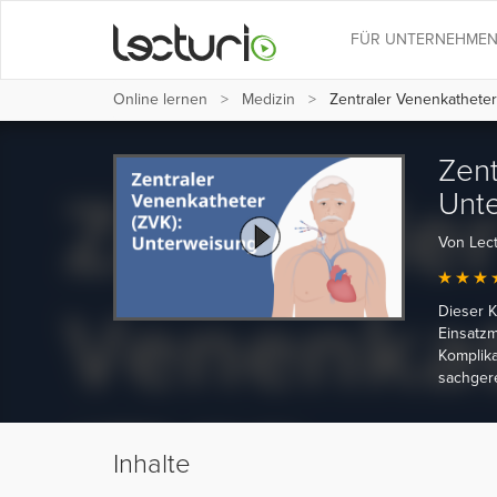
FÜR UNTERNEHME
Online lernen
Medizin
Zentraler Venenkatheter
Zent
Unt
Von Lec
Dieser K
Einsatzm
Komplika
sachgere
Inhalte