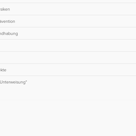
isiken
ävention
ndhabung
ekte
 Unterweisung“