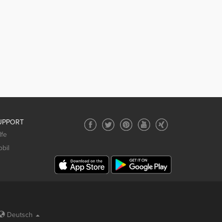
UPPORT
lfe
bil
Deutsch