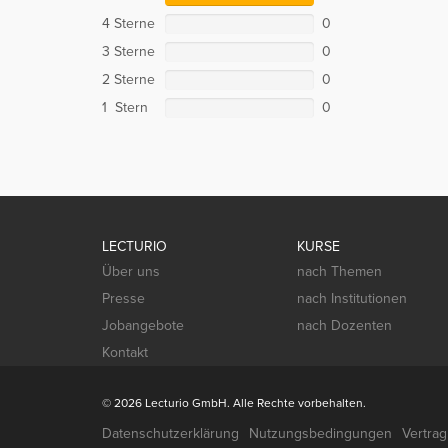
4 Sterne
0
3 Sterne
0
2 Sterne
0
1 Stern
0
LECTURIO
KURSE
Über uns
nach Themen
Presse
nach Institutionen
Jobangebote
nach Dozenten
Kontakt
© 2026 Lecturio GmbH. Alle Rechte vorbehalten.
Datenschutzerklärung
Nutzungsbedingungen
Vertra