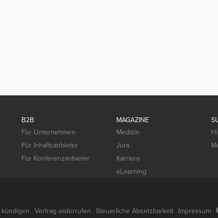
B2B
MAGAZINE
S
Für Unternehmen
Medizin
Hi
Für Inhaltsanbieter
Jura
Mo
Für Konferenzanbieter
Karriere
eLearning
g kündigen
Vertrag widerrufen
Steuerliche Absetzbarkeit
Impressum