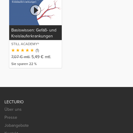
Basiswissen: Gefäß- und
Kreislauferkrankungen
STILL ACADEMY®
(1)
7,07
€
mtl.
5,49
€
mtl.
Sie sparen 22 %
LECTURIO
Über uns
Presse
Jobangebote