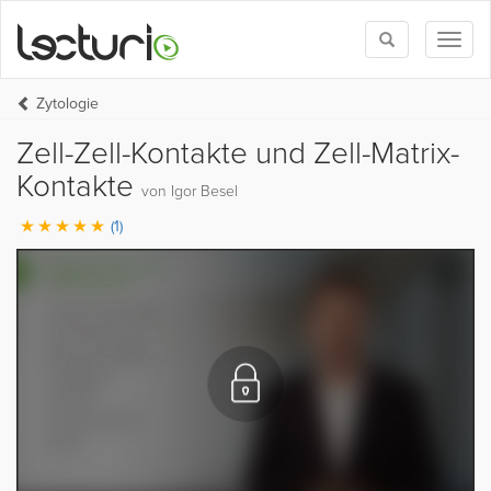
Toggle
Toggl
search
naviga
Zytologie
Zell-Zell-Kontakte und Zell-Matrix-
Kontakte
von Igor Besel
(1)