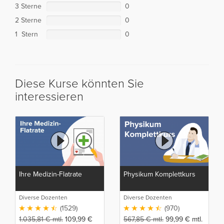
3 Sterne
0
2 Sterne
0
1 Stern
0
Diese Kurse könnten Sie
interessieren
Ihre Medizin-Flatrate
Physikum Komplettkurs
Diverse Dozenten
Diverse Dozenten
(1529)
(970)
1.035,81
€
mtl.
109,99
€
567,85
€
mtl.
99,99
€
mtl.