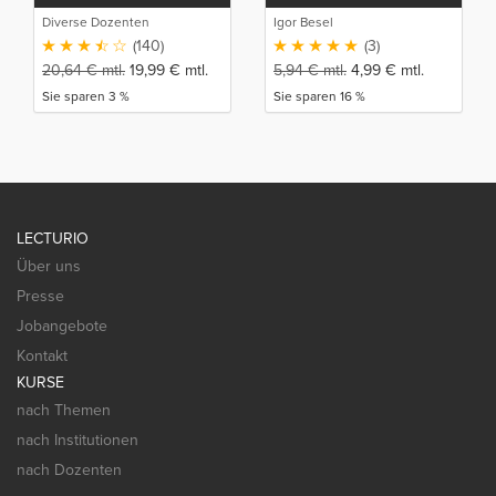
Diverse Dozenten
Igor Besel
(140)
(3)
20,64
€
mtl.
19,99
€
mtl.
5,94
€
mtl.
4,99
€
mtl.
Sie sparen 3 %
Sie sparen 16 %
LECTURIO
Über uns
Presse
Jobangebote
Kontakt
KURSE
nach Themen
nach Institutionen
nach Dozenten