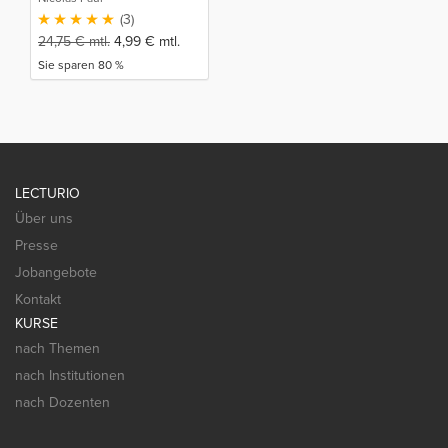
(3)
24,75
€
mtl.
4,99
€
mtl.
Sie sparen 80 %
LECTURIO
Über uns
Presse
Jobangebote
Kontakt
KURSE
nach Themen
nach Institutionen
nach Dozenten