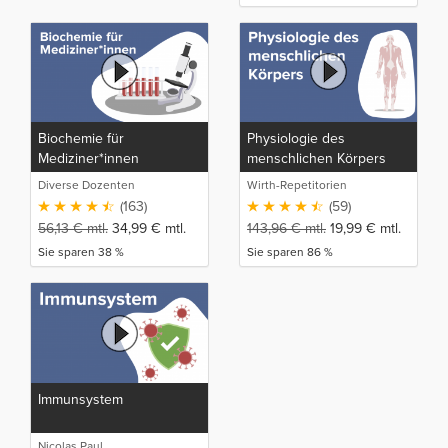
Biochemie für
Physiologie des
Mediziner*innen
menschlichen Körpers
Diverse Dozenten
Wirth-Repetitorien
(163)
(59)
56,13
€
mtl.
34,99
€
mtl.
143,96
€
mtl.
19,99
€
mtl.
Sie sparen 38 %
Sie sparen 86 %
Immunsystem
Nicolas Paul