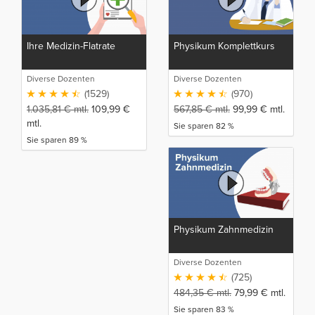
Ihre Medizin-Flatrate
Physikum Komplettkurs
Diverse Dozenten
Diverse Dozenten
(1529)
(970)
1.035,81
€
mtl.
109,99
€
567,85
€
mtl.
99,99
€
mtl.
mtl.
Sie sparen 82 %
Sie sparen 89 %
Physikum Zahnmedizin
Diverse Dozenten
(725)
484,35
€
mtl.
79,99
€
mtl.
Sie sparen 83 %