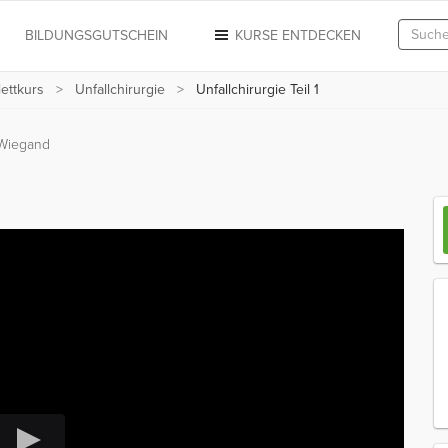
N
BILDUNGSGUTSCHEIN
KURSE ENTDECKEN
ettkurs
Unfallchirurgie
Unfallchirurgie Teil 1
 Wiegand