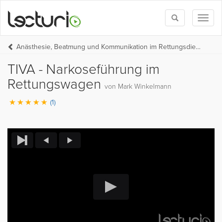
Toggle
Toggl
search
naviga
Anästhesie, Beatmung und Kommunikation im Rettungsdienst
TIVA - Narkoseführung im
Rettungswagen
von Mark Winkelmann
(1)