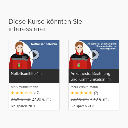
Diese Kurse könnten Sie
interessieren
Notfallsanitäter*in
Anästhesie, Beatmung
und Kommunikation im
Rettungsdienst
Mark Winkelmann
Mark Winkelmann
(17)
(2)
37,31
€
mtl.
27,99
€
mtl.
5,67
€
mtl.
4,49
€
mtl.
Sie sparen 20 %
Sie sparen 21 %