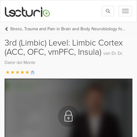
Toggle
Toggl
search
naviga
Stress, Trauma and Pain in Brain and Body Neurobiology for Trauma- and Brainspotting Therapists
3rd (Limbic) Level: Limbic Cortex
(ACC, OFC, vmPFC, Insula)
von Dr. Dr.
Damir del Monte
(1)