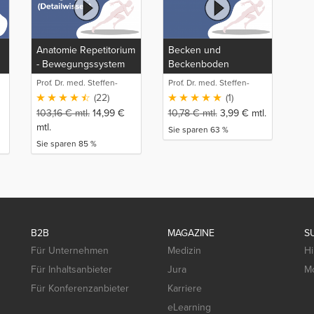
Anatomie Repetitorium
Becken und
- Bewegungssystem
Beckenboden
(Detailwissen)
Prof. Dr. med. Steffen-
Prof. Dr. med. Steffen-
Boris Wirth (1)
Boris Wirth (1)
(22)
(1)
103,16
€
mtl.
14,99
€
10,78
€
mtl.
3,99
€
mtl.
mtl.
Sie sparen 63 %
Sie sparen 85 %
B2B
MAGAZINE
S
Für Unternehmen
Medizin
Hi
Für Inhaltsanbieter
Jura
Mo
Für Konferenzanbieter
Karriere
eLearning