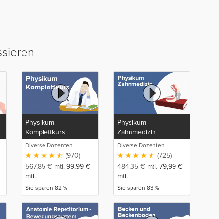
ssieren
Physikum
Physikum
Komplettkurs
Zahnmedizin
Diverse Dozenten
Diverse Dozenten
(970)
(725)
567,85
€
mtl.
99,99
€
484,35
€
mtl.
79,99
€
mtl.
mtl.
Sie sparen 82 %
Sie sparen 83 %