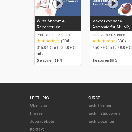
Wirth Anatomie
Makroskopische
Repetitorium
Anatomie für M1, M2,
Ärzt*innen und
Prof. Dr. med. Steffen-
Prof. Dr. med. Steffen-
medizinische
Boris Wirth (1)
Boris Wirth (1)
(604)
(530)
Auszubildende
315,94
€
mtl.
34,99
€
250,79
€
mtl.
29,99
€
mtl.
mtl.
Sie sparen 89 %
Sie sparen 88 %
LECTURIO
KURSE
Über uns
nach Themen
Presse
nach Institutionen
Jobangebote
nach Dozenten
Kontakt