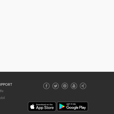
UPPORT
lfe
bil