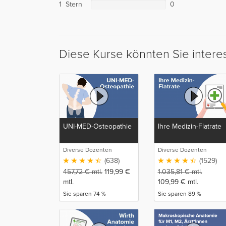
1 Stern
0
Diese Kurse könnten Sie intere
UNI-MED-Osteopathie
Ihre Medizin-Flatrate
Diverse Dozenten
Diverse Dozenten
(638)
(1529)
457,72
€
mtl.
119,99
€
1.035,81
€
mtl.
mtl.
109,99
€
mtl.
Sie sparen 74 %
Sie sparen 89 %