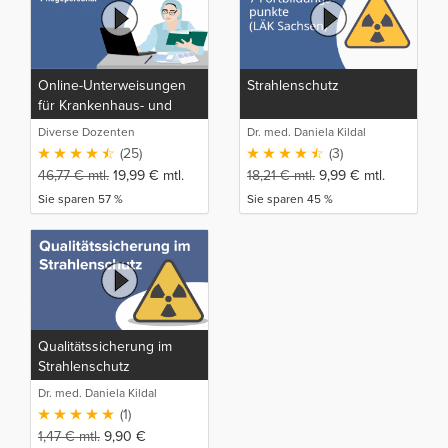
Online-Unterweisungen
Strahlenschutz
für Krankenhaus- und
Pflegepersonal
Diverse Dozenten
Dr. med. Daniela Kildal
(25)
(3)
46,77
€
mtl.
19,99
€
mtl.
18,21
€
mtl.
9,99
€
mtl.
Sie sparen 57 %
Sie sparen 45 %
Qualitätssicherung im
Strahlenschutz
Dr. med. Daniela Kildal
(1)
1,47
€
mtl.
9,90
€