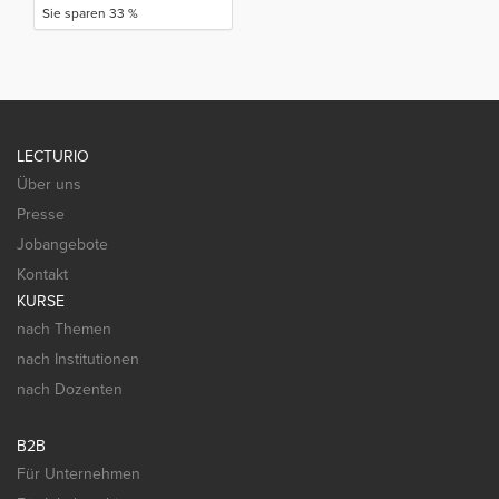
Sie sparen 33 %
LECTURIO
Über uns
Presse
Jobangebote
Kontakt
KURSE
nach Themen
nach Institutionen
nach Dozenten
B2B
Für Unternehmen