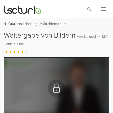
Toggle
Toggl
search
naviga
Qualitätssicherung im Strahlenschutz
Weitergabe von Bildern
von Dr. med. MHBA
Daniela Kildal
(1)