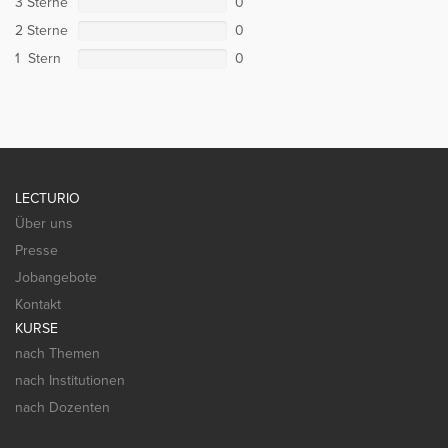
3 Sterne
0
2 Sterne
0
1 Stern
0
LECTURIO
Über uns
Presse
Jobangebote
Kontakt
KURSE
nach Themen
nach Institutionen
nach Dozenten