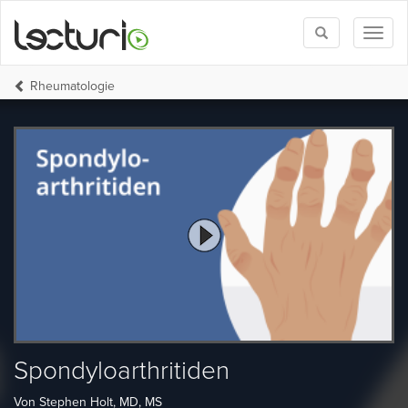
Toggle
Toggl
search
naviga
Rheumatologie
Spondyloarthritiden
Von Stephen Holt, MD, MS