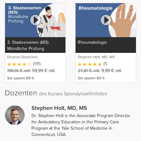
3. Staatsexamen (M3):
Rheumatologie
Mündliche Prüfung
Diverse Dozenten
Stephen Holt, MD, MS
(191)
(1)
196,16
€
mtl.
59,99
€
mtl.
24,81
€
mtl.
9,99
€
mtl.
Sie sparen 69 %
Sie sparen 60 %
Dozenten
des Kurses Spondyloarthritiden
Stephen Holt, MD, MS
Dr. Stephen Holt is the Associate Program Director
for Ambulatory Education in the Primary Care
Program at the Yale School of Medicine in
Connecticut, USA.