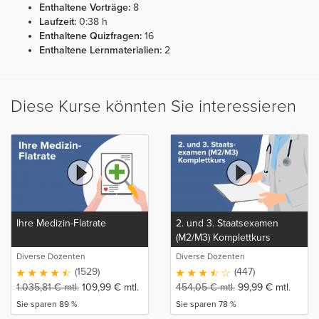
Enthaltene Vorträge:
8
Laufzeit:
0:38 h
Enthaltene Quizfragen:
16
Enthaltene Lernmaterialien:
2
Diese Kurse könnten Sie interessieren
Ihre Medizin-Flatrate
2. und 3. Staatsexamen
(M2/M3) Komplettkurs
Diverse Dozenten
Diverse Dozenten
(1529)
(447)
1.035,81
€
mtl.
109,99
€
mtl.
454,05
€
mtl.
99,99
€
mtl.
Sie sparen 89 %
Sie sparen 78 %