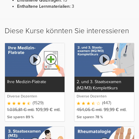
Enthaltene Quizfragen:
15
Enthaltene Lernmaterialien:
3
Diese Kurse könnten Sie interessieren
Ihre Medizin-Flatrate
2. und 3. Staatsexamen
(M2/M3) Komplettkurs
Diverse Dozenten
Diverse Dozenten
(1529)
(447)
1.035,81
€
mtl.
109,99
€
mtl.
454,05
€
mtl.
99,99
€
mtl.
Sie sparen 89 %
Sie sparen 78 %