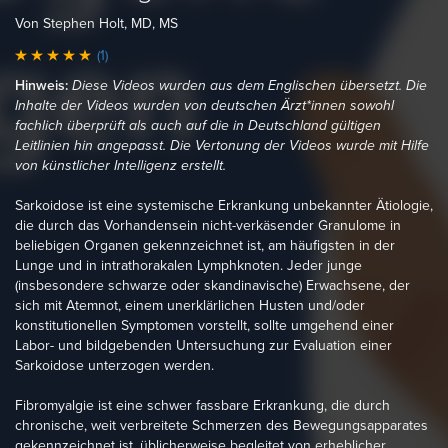
Von Stephen Holt, MD, MS
(1)
Hinweis:
Diese Videos wurden aus dem Englischen übersetzt. Die
Inhalte der Videos wurden von deutschen Ärzt*innen sowohl
fachlich überprüft als auch auf die in Deutschland gültigen
Leitlinien hin angepasst. Die Vertonung der Videos wurde mit Hilfe
von künstlicher Intelligenz erstellt.
Sarkoidose ist eine systemische Erkrankung unbekannter Ätiologie,
die durch das Vorhandensein nicht-verkäsender Granulome in
beliebigen Organen gekennzeichnet ist, am häufigsten in der
Lunge und in intrathorakalen Lymphknoten. Jeder junge
(insbesondere schwarze oder skandinavische) Erwachsene, der
sich mit Atemnot, einem unerklärlichen Husten und/oder
konstitutionellen Symptomen vorstellt, sollte umgehend einer
Labor- und bildgebenden Untersuchung zur Evaluation einer
Sarkoidose unterzogen werden.
Fibromyalgie ist eine schwer fassbare Erkrankung, die durch
chronische, weit verbreitete Schmerzen des Bewegungsapparates
gekennzeichnet ist, üblicherweise begleitet von erheblicher