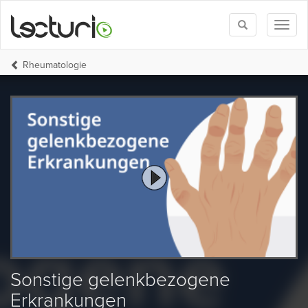
Toggle
Toggl
search
naviga
Rheumatologie
Sonstige gelenkbezogene
Erkrankungen