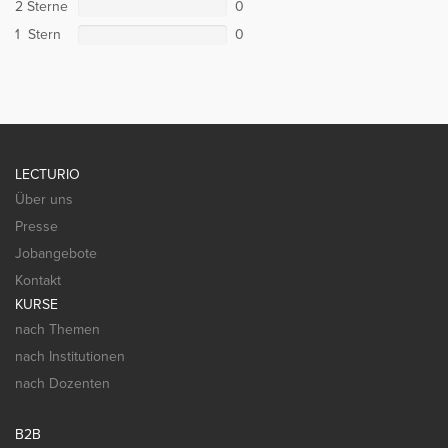
2 Sterne
0
1 Stern
0
LECTURIO
Über uns
Presse
Jobangebote
Kontakt
KURSE
nach Themen
nach Institutionen
nach Dozenten
B2B