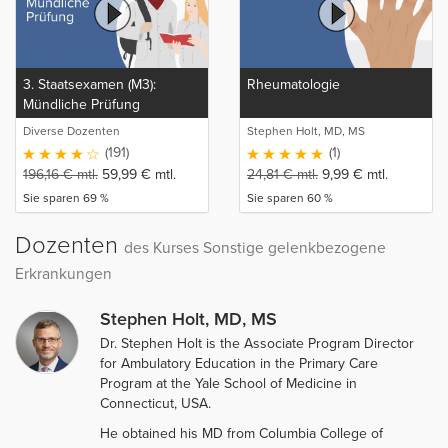
3. Staatsexamen (M3):
Rheumatologie
Mündliche Prüfung
Diverse Dozenten
Stephen Holt, MD, MS
(191)
(1)
196,16
€
mtl.
59,99
€
mtl.
24,81
€
mtl.
9,99
€
mtl.
Sie sparen 69 %
Sie sparen 60 %
Dozenten
des Kurses Sonstige gelenkbezogene
Erkrankungen
Stephen Holt, MD, MS
Dr. Stephen Holt is the Associate Program Director
for Ambulatory Education in the Primary Care
Program at the Yale School of Medicine in
Connecticut, USA.
He obtained his MD from Columbia College of