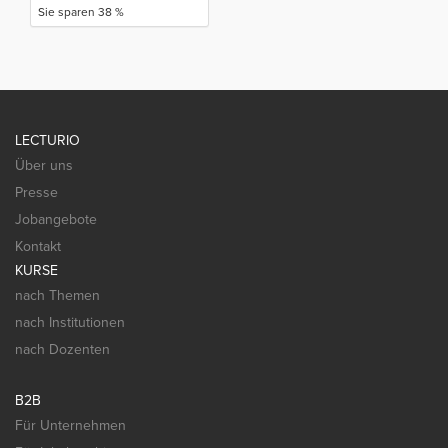
Sie sparen 38 %
LECTURIO
Über uns
Presse
Jobangebote
Kontakt
KURSE
nach Themen
nach Institutionen
nach Dozenten
B2B
Für Unternehmen