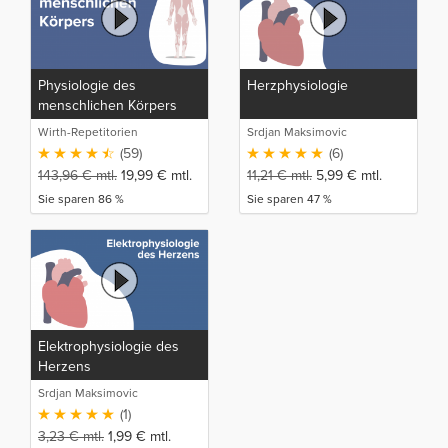
Physiologie des
Herzphysiologie
menschlichen Körpers
Wirth-Repetitorien
Srdjan Maksimovic
(59)
(6)
143,96
€
mtl.
19,99
€
mtl.
11,21
€
mtl.
5,99
€
mtl.
Sie sparen 86 %
Sie sparen 47 %
Elektrophysiologie des
Herzens
Srdjan Maksimovic
(1)
3,23
€
mtl.
1,99
€
mtl.