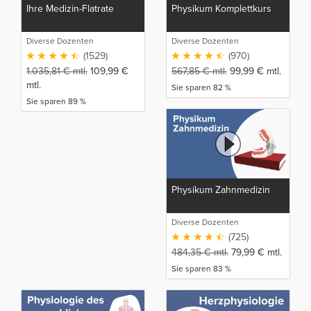
Ihre Medizin-Flatrate
Physikum Komplettkurs
Diverse Dozenten
Diverse Dozenten
(1529)
(970)
1.035,81
€
mtl.
109,99
€
567,85
€
mtl.
99,99
€
mtl.
mtl.
Sie sparen 82 %
Sie sparen 89 %
Physikum Zahnmedizin
Diverse Dozenten
(725)
484,35
€
mtl.
79,99
€
mtl.
Sie sparen 83 %