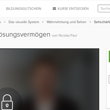
N
BILDUNGSGUTSCHEIN
KURSE ENTDECKEN
s
Das visuelle System
Wahrnehmung und Sehen
Sehschärf
flösungsvermögen
von Nicolas Paul