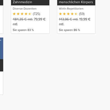
Zahnmedizin
menschlichen Körpers
Diverse Dozenten
Wirth-Repetitorien
(725)
(59)
484,35
€
mtl.
79,99
€
143,96
€
mtl.
19,99
€
mtl.
mtl.
Sie sparen 83 %
Sie sparen 86 %