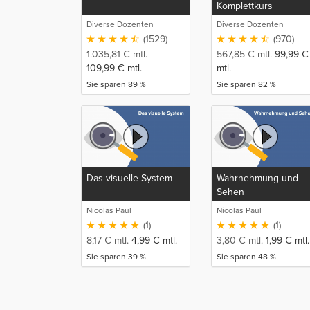
Komplettkurs
Diverse Dozenten
Diverse Dozenten
(1529)
(970)
1.035,81
€
mtl.
567,85
€
mtl.
99,99
€
109,99
€
mtl.
mtl.
Sie sparen 89 %
Sie sparen 82 %
Das visuelle System
Wahrnehmung und
Sehen
Nicolas Paul
Nicolas Paul
(1)
(1)
8,17
€
mtl.
4,99
€
mtl.
3,80
€
mtl.
1,99
€
mtl.
Sie sparen 39 %
Sie sparen 48 %