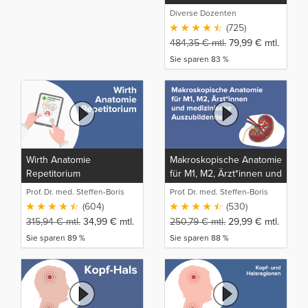
Diverse Dozenten
(725)
484,35
€
mtl.
79,99
€
mtl.
Sie sparen 83 %
Wirth Anatomie
Makroskopische Anatomie
Repetitorium
für M1, M2, Ärzt*innen und
medizinische
Prof. Dr. med. Steffen-Boris
Prof. Dr. med. Steffen-Boris
Auszubildende
Wirth (1)
Wirth (1)
(604)
(530)
315,94
€
mtl.
34,99
€
mtl.
250,79
€
mtl.
29,99
€
mtl.
Sie sparen 89 %
Sie sparen 88 %