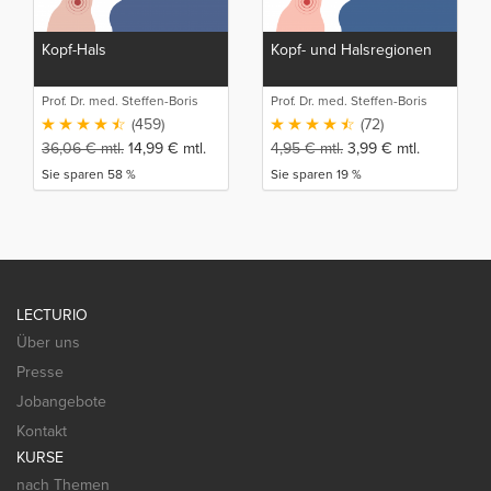
Kopf-Hals
Kopf- und Halsregionen
Prof. Dr. med. Steffen-Boris
Prof. Dr. med. Steffen-Boris
Wirth (1)
Wirth (1)
(459)
(72)
36,06
€
mtl.
14,99
€
mtl.
4,95
€
mtl.
3,99
€
mtl.
Sie sparen 58 %
Sie sparen 19 %
LECTURIO
Über uns
Presse
Jobangebote
Kontakt
KURSE
nach Themen