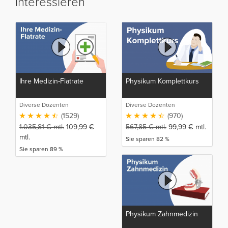
interessieren
Ihre Medizin-Flatrate
Physikum Komplettkurs
Diverse Dozenten
Diverse Dozenten
(1529)
(970)
1.035,81
€
mtl.
109,99
€
567,85
€
mtl.
99,99
€
mtl.
mtl.
Sie sparen 82 %
Sie sparen 89 %
Physikum Zahnmedizin