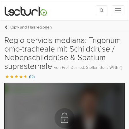
Toggle
Toggl
search
naviga
Kopf- und Halsregionen
Regio cervicis mediana: Trigonum
omo-tracheale mit Schilddrüse /
Nebenschilddrüse & Spatium
suprasternale
von Prof. Dr. med. Steffen-Boris Wirth (1)
(12)