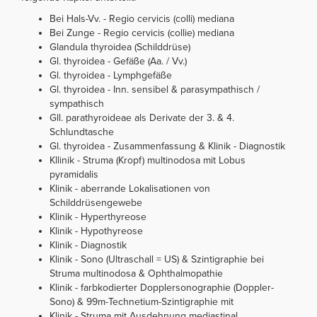
Bei Hals-Vv. - Regio cervicis (colli) mediana
Bei Zunge - Regio cervicis (collie) mediana
Glandula thyroidea (Schilddrüse)
Gl. thyroidea - Gefäße (Aa. / Vv.)
Gl. thyroidea - Lymphgefäße
Gl. thyroidea - Inn. sensibel & parasympathisch /
sympathisch
Gll. parathyroideae als Derivate der 3. & 4.
Schlundtasche
Gl. thyroidea - Zusammenfassung & Klinik - Diagnostik
Kllinik - Struma (Kropf) multinodosa mit Lobus
pyramidalis
Klinik - aberrande Lokalisationen von
Schilddrüsengewebe
Klinik - Hyperthyreose
Klinik - Hypothyreose
Klinik - Diagnostik
Klinik - Sono (Ultraschall = US) & Szintigraphie bei
Struma multinodosa & Ophthalmopathie
Klinik - farbkodierter Dopplersonographie (Doppler-
Sono) & 99m-Technetium-Szintigraphie mit
Klinik - Struma mit Ausdehnung mediastinal