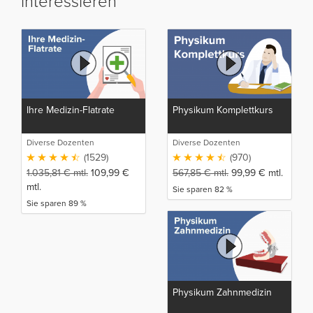
interessieren
Ihre Medizin-Flatrate
Physikum Komplettkurs
Diverse Dozenten
Diverse Dozenten
(1529)
(970)
1.035,81
€
mtl.
109,99
€
567,85
€
mtl.
99,99
€
mtl.
mtl.
Sie sparen 82 %
Sie sparen 89 %
Physikum Zahnmedizin