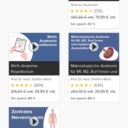
Diverse Dozenten
(725)
484,35
€
mtl.
79,99
€
mtl.
Sie sparen 83 %
Wirth Anatomie
Makroskopische Anatomie
Repetitorium
für M1, M2, Ärzt*innen und
medizinische
Prof. Dr. med. Steffen-Boris
Prof. Dr. med. Steffen-Boris
Auszubildende
Wirth (1)
Wirth (1)
(604)
(530)
315,94
€
mtl.
34,99
€
mtl.
250,79
€
mtl.
29,99
€
mtl.
Sie sparen 89 %
Sie sparen 88 %