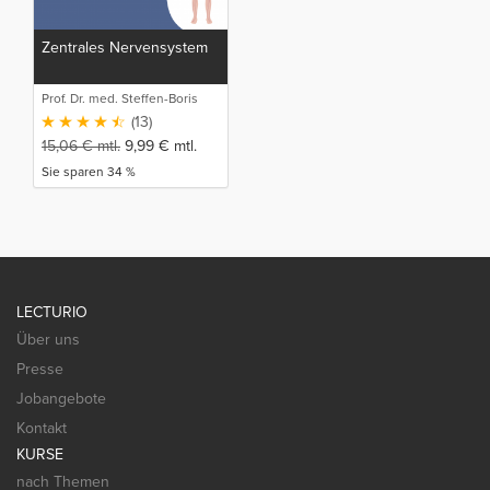
Zentrales Nervensystem
Prof. Dr. med. Steffen-Boris
Wirth (1)
(13)
15,06
€
mtl.
9,99
€
mtl.
Sie sparen 34 %
LECTURIO
Über uns
Presse
Jobangebote
Kontakt
KURSE
nach Themen