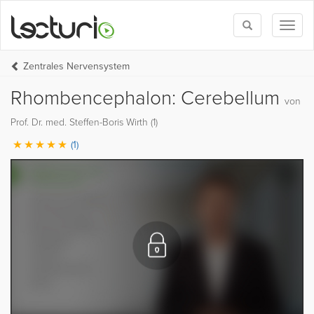
Toggle
Toggl
search
naviga
Zentrales Nervensystem
Rhombencephalon: Cerebellum
von
Prof. Dr. med. Steffen-Boris Wirth (1)
(1)