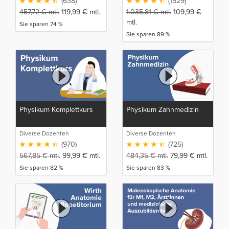
(638)
(1529)
457,72
€
mtl.
119,99
€
mtl.
1.035,81
€
mtl.
109,99
€
mtl.
Sie sparen 74 %
Sie sparen 89 %
Physikum Komplettkurs
Physikum Zahnmedizin
Diverse Dozenten
Diverse Dozenten
(970)
(725)
567,85
€
mtl.
99,99
€
mtl.
484,35
€
mtl.
79,99
€
mtl.
Sie sparen 82 %
Sie sparen 83 %