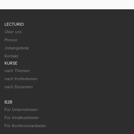
LECTURIO
Über uns
Presse
Jobangebote
Kontakt
KURSE
nach Themen
nach Institutionen
nach Dozenten
B2B
Für Unternehmen
Für Inhaltsanbieter
Für Konferenzanbieter