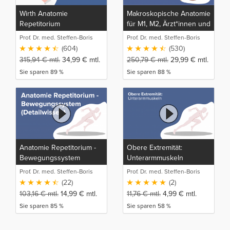
Wirth Anatomie
Makroskopische Anatomie
Repetitorium
für M1, M2, Ärzt*innen und
medizinische
Prof. Dr. med. Steffen-Boris
Prof. Dr. med. Steffen-Boris
Auszubildende
Wirth (1)
Wirth (1)
(604)
(530)
315,94
€
mtl.
34,99
€
mtl.
250,79
€
mtl.
29,99
€
mtl.
Sie sparen 89 %
Sie sparen 88 %
Anatomie Repetitorium -
Obere Extremität:
Bewegungssystem
Unterarmmuskeln
(Detailwissen)
Prof. Dr. med. Steffen-Boris
Prof. Dr. med. Steffen-Boris
Wirth (1)
Wirth (1)
(22)
(2)
103,16
€
mtl.
14,99
€
mtl.
11,76
€
mtl.
4,99
€
mtl.
Sie sparen 85 %
Sie sparen 58 %