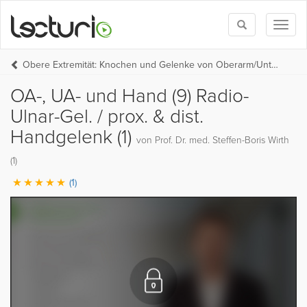
Toggle
Toggl
search
naviga
Obere Extremität: Knochen und Gelenke von Oberarm/Unterarm/Hand
OA-, UA- und Hand (9) Radio-
Ulnar-Gel. / prox. & dist.
Handgelenk (1)
von Prof. Dr. med. Steffen-Boris Wirth
(1)
(1)