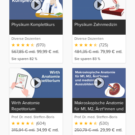
Physikum Komplettkurs
Physikum Zahnmedizin
Diverse Dozenten
Diverse Dozenten
(970)
(725)
567,85
€
mtl.
99,99
€
mtl.
484,35
€
mtl.
79,99
€
mtl.
Sie sparen 82 %
Sie sparen 83 %
Wirth Anatomie
Makroskopische Anatomie
Repetitorium
für M1, M2, Ärzt*innen und
medizinische
Prof. Dr. med. Steffen-Boris
Prof. Dr. med. Steffen-Boris
Auszubildende
Wirth (1)
Wirth (1)
(604)
(530)
315,94
€
mtl.
34,99
€
mtl.
250,79
€
mtl.
29,99
€
mtl.