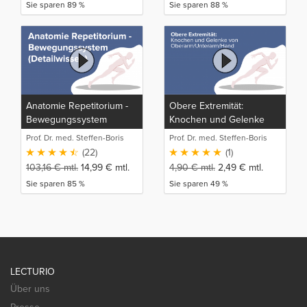
Sie sparen 89 %
Sie sparen 88 %
Anatomie Repetitorium -
Obere Extremität:
Bewegungssystem
Knochen und Gelenke
(Detailwissen)
von
Prof. Dr. med. Steffen-Boris
Prof. Dr. med. Steffen-Boris
Oberarm/Unterarm/Hand
Wirth (1)
Wirth (1)
(22)
(1)
103,16
€
mtl.
14,99
€
mtl.
4,90
€
mtl.
2,49
€
mtl.
Sie sparen 85 %
Sie sparen 49 %
LECTURIO
Über uns