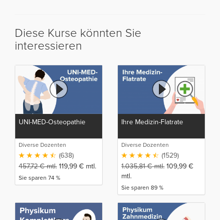
Diese Kurse könnten Sie
interessieren
UNI-MED-Osteopathie
Ihre Medizin-Flatrate
Diverse Dozenten
Diverse Dozenten
(638)
(1529)
457,72
€
mtl.
119,99
€
mtl.
1.035,81
€
mtl.
109,99
€
mtl.
Sie sparen 74 %
Sie sparen 89 %