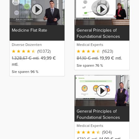
Medicine Flat Rate
General Principles of
Foundational Sciences
Diverse Dozenten
Medical Experts
(10372)
(1623)
1.328,67
€
mtl.
49,99
€
84,10
€
mtl.
19,99
€
mtl.
mtl.
Sie sparen 76 %
Sie sparen 96 %
General Principles of
Foundational Sciences
(NP)
Medical Experts
(904)