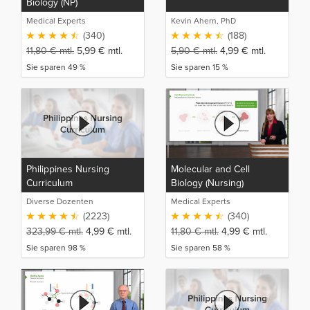
Biology (NP)
Medical Experts
Kevin Ahern, PhD
(340)
(188)
11,80
€
mtl.
5,99
€
mtl.
5,90
€
mtl.
4,99
€
mtl.
Sie sparen 49 %
Sie sparen 15 %
Philippines Nursing
Molecular and Cell
Curriculum
Biology (Nursing)
Diverse Dozenten
Medical Experts
(2223)
(340)
323,99
€
mtl.
4,99
€
mtl.
11,80
€
mtl.
4,99
€
mtl.
Sie sparen 98 %
Sie sparen 58 %