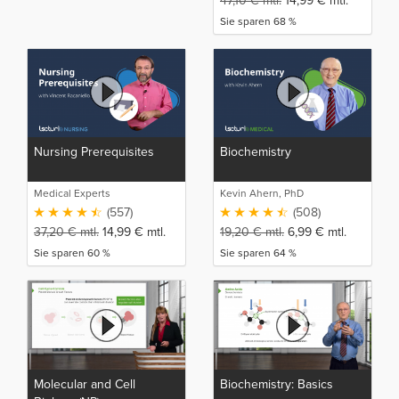
47,10
€
mtl.
14,99
€
mtl.
Sie sparen 68 %
Nursing Prerequisites
Biochemistry
Medical Experts
Kevin Ahern, PhD
(557)
(508)
37,20
€
mtl.
14,99
€
mtl.
19,20
€
mtl.
6,99
€
mtl.
Sie sparen 60 %
Sie sparen 64 %
Molecular and Cell
Biochemistry: Basics