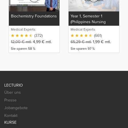
Biochemistry Foundations
Year 1, Semester 1
(Philippines Nursing
Curriculum)
Medical Experts
Medical Experts
(372)
(661)
12,00
€
mtl.
4,99
€
mtl.
65,29
€
mtl.
1,99
€
mtl.
Sie sparen 58 %
Sie sparen 97 %
LECTURIO
Über uns
Presse
Jobangebote
Kontakt
KURSE