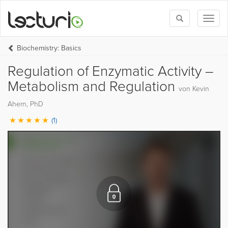
Toggle
Toggl
search
naviga
Biochemistry: Basics
Regulation of Enzymatic Activity –
Metabolism and Regulation
von Kevin
Ahern, PhD
(1)