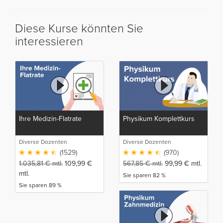
Diese Kurse könnten Sie
interessieren
Ihre Medizin-Flatrate
Physikum Komplettkurs
Diverse Dozenten
Diverse Dozenten
(1529)
(970)
1.035,81
€
mtl.
109,99
€
567,85
€
mtl.
99,99
€
mtl.
mtl.
Sie sparen 82 %
Sie sparen 89 %