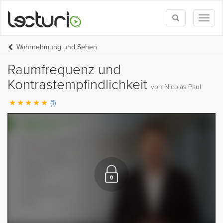
Toggle
Toggl
search
naviga
Wahrnehmung und Sehen
Raumfrequenz und
Kontrastempfindlichkeit
von Nicolas Paul
(1)