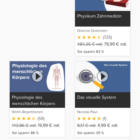
Physikum Zahnmedizin
Diverse Dozenten
(725)
484,35
€
mtl.
79,99
€
mtl.
Sie sparen 83 %
Physiologie des
Das visuelle System
menschlichen Körpers
Wirth-Repetitorien
Nicolas Paul
(59)
(1)
143,96
€
mtl.
19,99
€
mtl.
8,17
€
mtl.
4,99
€
mtl.
Sie sparen 86 %
Sie sparen 39 %