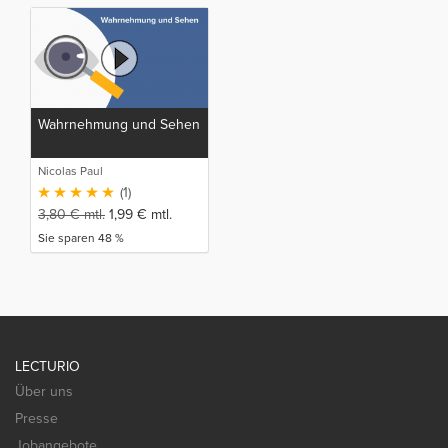
Wahrnehmung und Sehen
Nicolas Paul
(1)
3,80
€
mtl.
1,99
€
mtl.
Sie sparen 48 %
LECTURIO
Über uns
Presse
Jobangebote