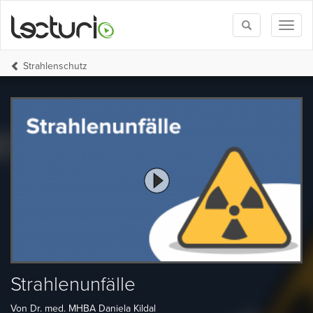
Toggle
Toggl
search
naviga
Strahlenschutz
Strahlenunfälle
Von Dr. med. MHBA Daniela Kildal