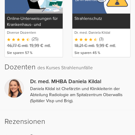
Online-Unterweisungen für
Strahlenschutz
Krankenhaus- und
Pflegepersonal
Diverse Dozenten
Dr. med. Daniela Kildal
(25)
(3)
46,77
€
mtl.
19,99
€
mtl.
18,21
€
mtl.
9,99
€
mtl.
Sie sparen 57 %
Sie sparen 45 %
Dozenten
des Kurses Strahlenunfälle
Dr. med. MHBA Daniela Kildal
Daniela Kildal ist Chefärztin und Klinikleiterin der
Abteilung Radiologie am Spitalzentrum Oberwallis
(Spitäler Visp und Brig).
Rezensionen