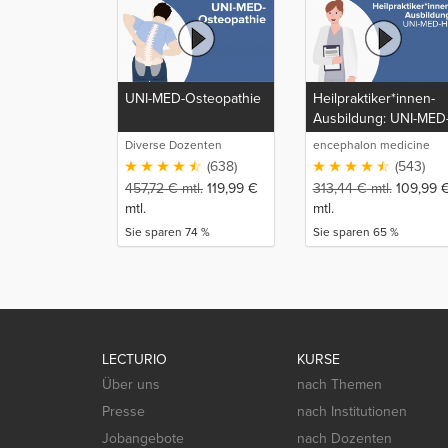
UNI-MED-Osteopathie
Heilpraktiker*innen-
Ausbildung: UNI-MED
HP
Diverse Dozenten
encephalon medicine
media production GmbH
(638)
(543)
457,72
€
mtl.
119,99
€
313,44
€
mtl.
109,99
mtl.
mtl.
Sie sparen 74 %
Sie sparen 65 %
LECTURIO
KURSE
Über uns
nach Themen
Presse
nach Institutionen
Jobangebote
nach Dozenten