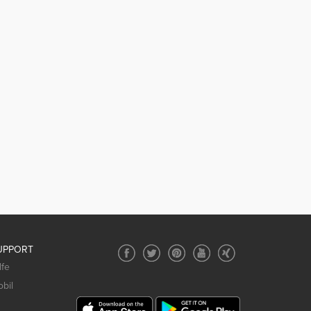
UPPORT
lfe
bil