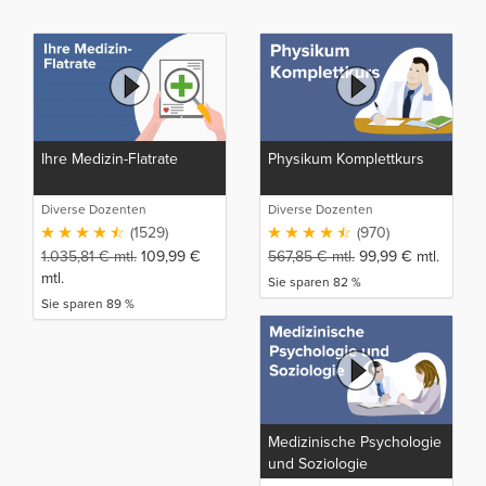
Ihre Medizin-Flatrate
Physikum Komplettkurs
Diverse Dozenten
Diverse Dozenten
(1529)
(970)
1.035,81
€
mtl.
109,99
€
567,85
€
mtl.
99,99
€
mtl.
mtl.
Sie sparen 82 %
Sie sparen 89 %
Medizinische Psychologie
und Soziologie