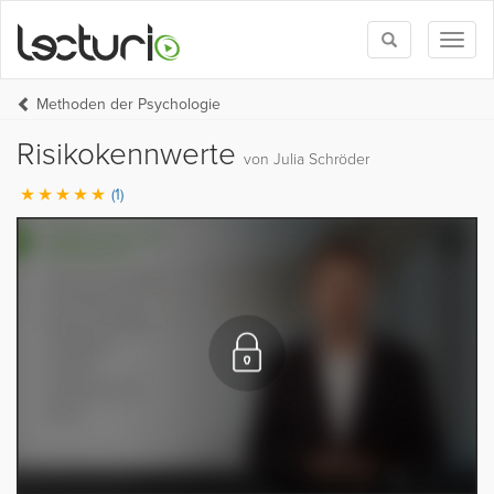
Toggle
Toggl
search
naviga
Methoden der Psychologie
Risikokennwerte
von Julia Schröder
(1)