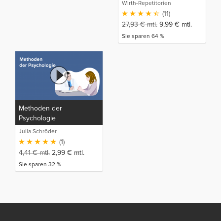
Wirth-Repetitorien
(11)
27,93
€
mtl.
9,99
€
mtl.
Sie sparen 64 %
Methoden der
Psychologie
Julia Schröder
(1)
4,41
€
mtl.
2,99
€
mtl.
Sie sparen 32 %