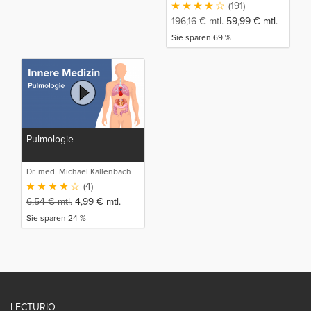
(191)
196,16
€
mtl.
59,99
€
mtl.
Sie sparen 69 %
Pulmologie
Dr. med. Michael Kallenbach
(4)
6,54
€
mtl.
4,99
€
mtl.
Sie sparen 24 %
LECTURIO