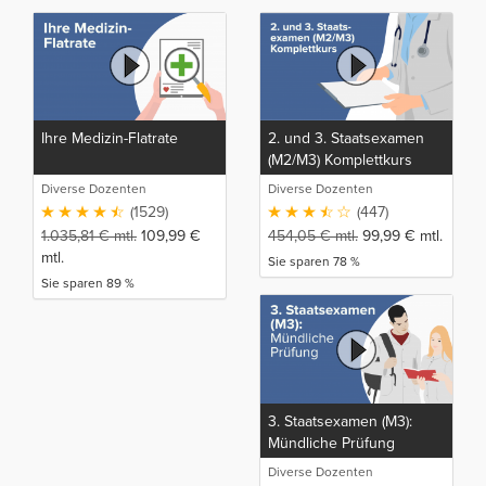
Ihre Medizin-Flatrate
2. und 3. Staatsexamen
(M2/M3) Komplettkurs
Diverse Dozenten
Diverse Dozenten
(1529)
(447)
1.035,81
€
mtl.
109,99
€
454,05
€
mtl.
99,99
€
mtl.
mtl.
Sie sparen 78 %
Sie sparen 89 %
3. Staatsexamen (M3):
Mündliche Prüfung
Diverse Dozenten