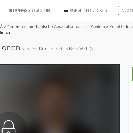
N
BILDUNGSGUTSCHEIN
KURSE ENTDECKEN
 Ärzt*innen und medizinische Auszubildende
Anatomie Repetitorium
tionen
tionen
von Prof. Dr. med. Steffen-Boris Wirth (1)