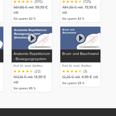
(970)
(725)
567,85
€
mtl.
99,99
€
484,35
€
mtl.
79,99
€
mtl.
mtl.
Sie sparen 82 %
Sie sparen 83 %
Anatomie Repetitorium
Brust- und Bauchwand
- Bewegungssystem
(Detailwissen)
Prof. Dr. med. Steffen-
Prof. Dr. med. Steffen-
Boris Wirth (1)
Boris Wirth (1)
(22)
(3)
103,16
€
mtl.
14,99
€
12,25
€
mtl.
4,99
€
mtl.
mtl.
Sie sparen 59 %
Sie sparen 85 %