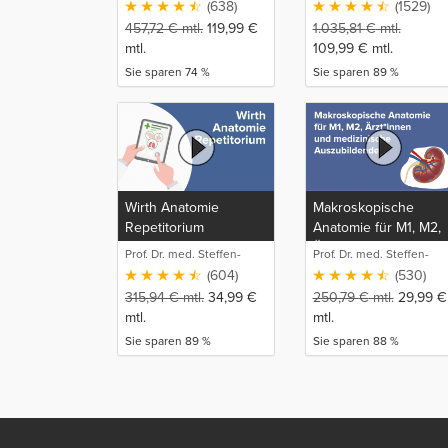
(638)
(1529)
457,72
€
mtl.
119,99
€
1.035,81
€
mtl.
mtl.
109,99
€
mtl.
Sie sparen 74 %
Sie sparen 89 %
Wirth Anatomie
Makroskopische
Repetitorium
Anatomie für M1, M2,
Ärzt*innen und
Prof. Dr. med. Steffen-
Prof. Dr. med. Steffen-
medizinische
Boris Wirth (1)
Boris Wirth (1)
(604)
(530)
Auszubildende
315,94
€
mtl.
34,99
€
250,79
€
mtl.
29,99
€
mtl.
mtl.
Sie sparen 89 %
Sie sparen 88 %