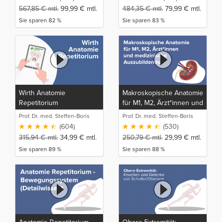
567,85
€
mtl.
99,99
€
mtl.
484,35
€
mtl.
79,99
€
mtl.
Sie sparen 82 %
Sie sparen 83 %
Wirth Anatomie
Makroskopische Anatomie
Repetitorium
für M1, M2, Ärzt*innen und
medizinische
Prof. Dr. med. Steffen-Boris
Prof. Dr. med. Steffen-Boris
Auszubildende
Wirth (1)
Wirth (1)
(604)
(530)
315,94
€
mtl.
34,99
€
mtl.
250,79
€
mtl.
29,99
€
mtl.
Sie sparen 89 %
Sie sparen 88 %