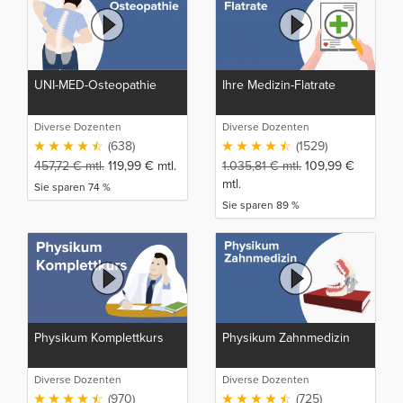
UNI-MED-Osteopathie
Ihre Medizin-Flatrate
Diverse Dozenten
Diverse Dozenten
(638)
(1529)
457,72
€
mtl.
119,99
€
mtl.
1.035,81
€
mtl.
109,99
€
mtl.
Sie sparen 74 %
Sie sparen 89 %
Physikum Komplettkurs
Physikum Zahnmedizin
Diverse Dozenten
Diverse Dozenten
(970)
(725)