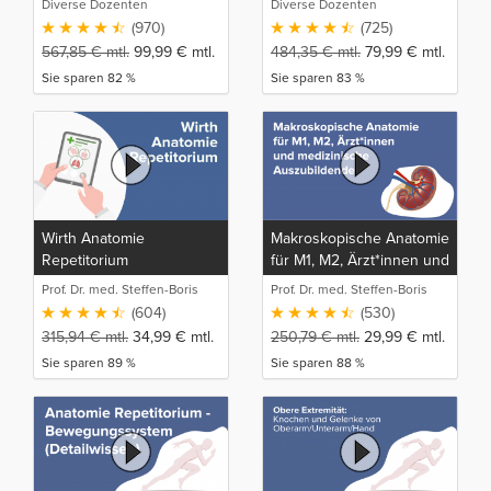
Diverse Dozenten
Diverse Dozenten
(970)
(725)
567,85
€
mtl.
99,99
€
mtl.
484,35
€
mtl.
79,99
€
mtl.
Sie sparen 82 %
Sie sparen 83 %
Wirth Anatomie
Makroskopische Anatomie
Repetitorium
für M1, M2, Ärzt*innen und
medizinische
Prof. Dr. med. Steffen-Boris
Prof. Dr. med. Steffen-Boris
Auszubildende
Wirth (1)
Wirth (1)
(604)
(530)
315,94
€
mtl.
34,99
€
mtl.
250,79
€
mtl.
29,99
€
mtl.
Sie sparen 89 %
Sie sparen 88 %