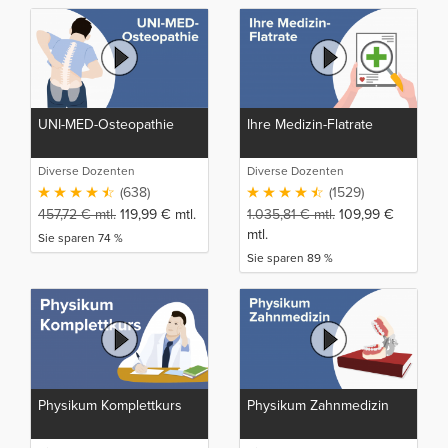
UNI-MED-Osteopathie
Ihre Medizin-Flatrate
Diverse Dozenten
Diverse Dozenten
(638)
(1529)
457,72
€
mtl.
119,99
€
mtl.
1.035,81
€
mtl.
109,99
€
mtl.
Sie sparen 74 %
Sie sparen 89 %
Physikum Komplettkurs
Physikum Zahnmedizin