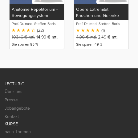
Anatomie Repetitorium -
Obere Extremität:
Bewegungssystem
Knochen und Gelenke
(Detailwissen)
von
Prof. Dr. med. Steffen-Boris
Prof. Dr. med. Steffen-Boris
Oberarm/Unterarm/Hand
Wirth (1)
Wirth (1)
(22)
(1)
103,16
€
mtl.
14,99
€
mtl.
4,90
€
mtl.
2,49
€
mtl.
Sie sparen 85 %
Sie sparen 49 %
LECTURIO
Über uns
Presse
Jobangebote
Kontakt
KURSE
nach Themen