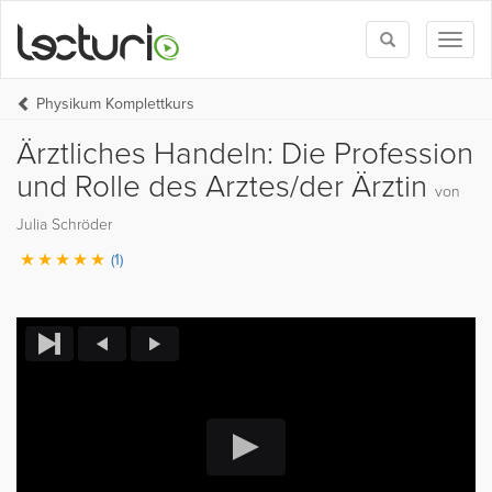
Toggle
Toggl
search
naviga
Physikum Komplettkurs
Ärztliches Handeln: Die Profession
und Rolle des Arztes/der Ärztin
von
Julia Schröder
(1)