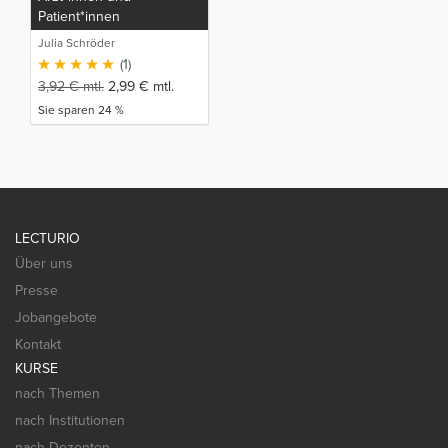
Patient*innen
Julia Schröder
(1)
3,92
€
mtl.
2,99
€
mtl.
Sie sparen 24 %
LECTURIO
Über uns
Presse
Jobangebote
Kontakt
KURSE
nach Themen
nach Institutionen
nach Dozenten