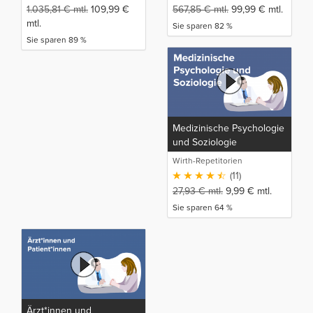
1.035,81
€
mtl.
109,99
€
567,85
€
mtl.
99,99
€
mtl.
mtl.
Sie sparen 82 %
Sie sparen 89 %
Medizinische Psychologie
und Soziologie
Wirth-Repetitorien
(11)
27,93
€
mtl.
9,99
€
mtl.
Sie sparen 64 %
Ärzt*innen und