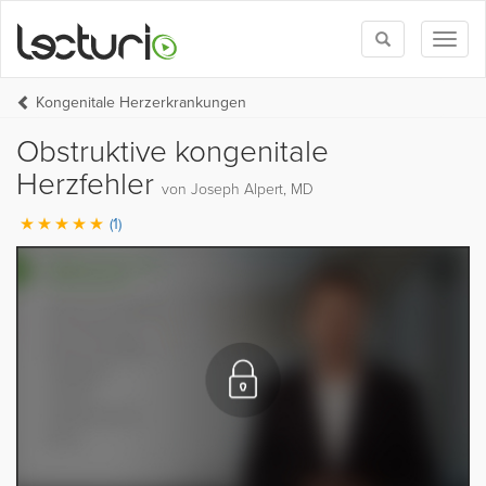
Toggle
Toggl
search
naviga
Kongenitale Herzerkrankungen
Obstruktive kongenitale
Herzfehler
von Joseph Alpert, MD
(1)