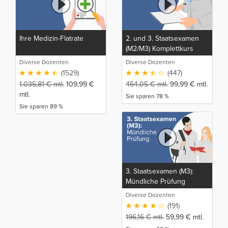
Ihre Medizin-Flatrate
2. und 3. Staatsexamen
(M2/M3) Komplettkurs
Diverse Dozenten
Diverse Dozenten
(1529)
(447)
1.035,81
€
mtl.
109,99
€
454,05
€
mtl.
99,99
€
mtl.
mtl.
Sie sparen 78 %
Sie sparen 89 %
3. Staatsexamen (M3):
Mündliche Prüfung
Diverse Dozenten
(191)
196,16
€
mtl.
59,99
€
mtl.