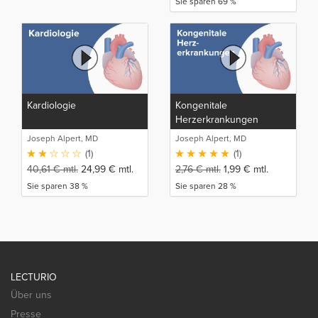
Sie sparen 69 %
Kardiologie
Kongenitale
Herzerkrankungen
Joseph Alpert, MD
Joseph Alpert, MD
(1)
(1)
40,61
€
mtl.
24,99
€
mtl.
2,76
€
mtl.
1,99
€
mtl.
Sie sparen 38 %
Sie sparen 28 %
LECTURIO
Über uns
Presse