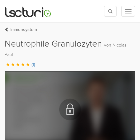
Toggle
Toggl
search
naviga
Immunsystem
Neutrophile Granulozyten
von Nicolas
Paul
(1)