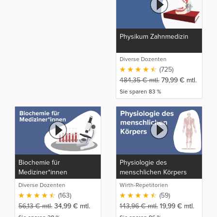
Physikum Zahnmedizin
Diverse Dozenten
(725)
484,35
€
mtl.
79,99
€
mtl.
Sie sparen 83 %
Biochemie für
Physiologie des
Mediziner*innen
menschlichen Körpers
Diverse Dozenten
Wirth-Repetitorien
(163)
(59)
56,13
€
mtl.
34,99
€
mtl.
143,96
€
mtl.
19,99
€
mtl.