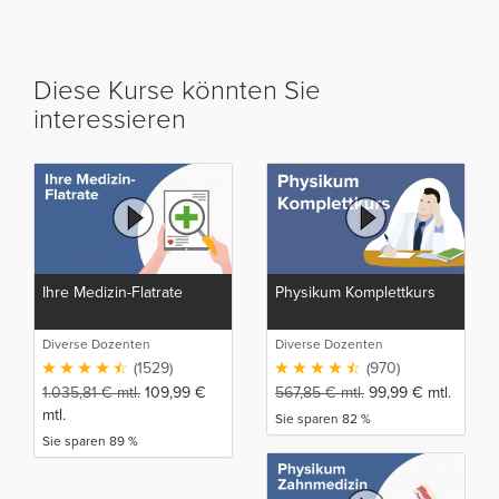
Diese Kurse könnten Sie
interessieren
Ihre Medizin-Flatrate
Physikum Komplettkurs
Diverse Dozenten
Diverse Dozenten
(1529)
(970)
1.035,81
€
mtl.
109,99
€
567,85
€
mtl.
99,99
€
mtl.
mtl.
Sie sparen 82 %
Sie sparen 89 %