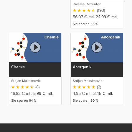
Diverse Dozenten
(193)
56,07
€
mtl.
24,99
€
mtl.
Sie sparen 55 %
Chemie
Anorganik
Srdjan Maksimovic
Srdjan Maksimovic
(8)
(2)
16,83
€
mtl.
5,99
€
mtl.
4,95
€
mtl.
3,45
€
mtl.
Sie sparen 64 %
Sie sparen 30 %