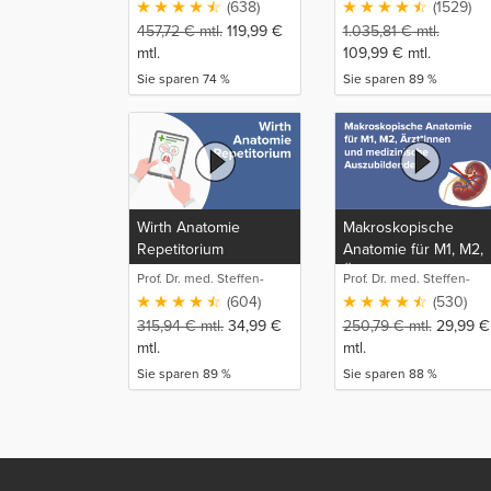
(638)
(1529)
457,72
€
mtl.
119,99
€
1.035,81
€
mtl.
mtl.
109,99
€
mtl.
Sie sparen 74 %
Sie sparen 89 %
Wirth Anatomie
Makroskopische
Repetitorium
Anatomie für M1, M2,
Ärzt*innen und
Prof. Dr. med. Steffen-
Prof. Dr. med. Steffen-
medizinische
Boris Wirth (1)
Boris Wirth (1)
(604)
(530)
Auszubildende
315,94
€
mtl.
34,99
€
250,79
€
mtl.
29,99
€
mtl.
mtl.
Sie sparen 89 %
Sie sparen 88 %