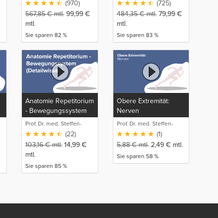
(970)
(725)
567,85
€
mtl.
99,99
€
484,35
€
mtl.
79,99
€
mtl.
mtl.
Sie sparen 82 %
Sie sparen 83 %
Anatomie Repetitorium
Obere Extremität:
- Bewegungssystem
Nerven
(Detailwissen)
Prof. Dr. med. Steffen-
Prof. Dr. med. Steffen-
Boris Wirth (1)
Boris Wirth (1)
(22)
(1)
103,16
€
mtl.
14,99
€
5,88
€
mtl.
2,49
€
mtl.
mtl.
Sie sparen 58 %
Sie sparen 85 %