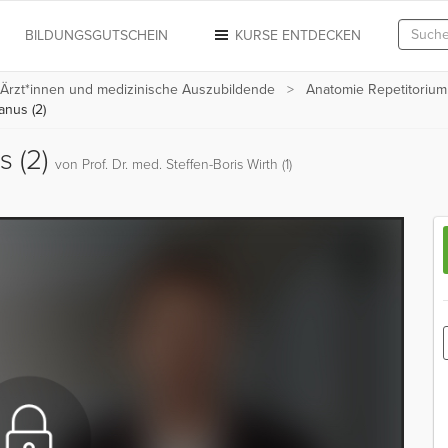
N
BILDUNGSGUTSCHEIN
KURSE ENTDECKEN
 Ärzt*innen und medizinische Auszubildende
Anatomie Repetitorium
anus (2)
s (2)
von Prof. Dr. med. Steffen-Boris Wirth (1)