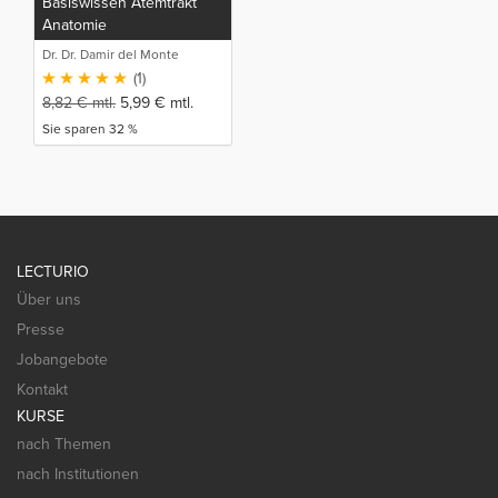
Basiswissen Atemtrakt
Anatomie
Dr. Dr. Damir del Monte
(1)
8,82
€
mtl.
5,99
€
mtl.
Sie sparen 32 %
LECTURIO
Über uns
Presse
Jobangebote
Kontakt
KURSE
nach Themen
nach Institutionen