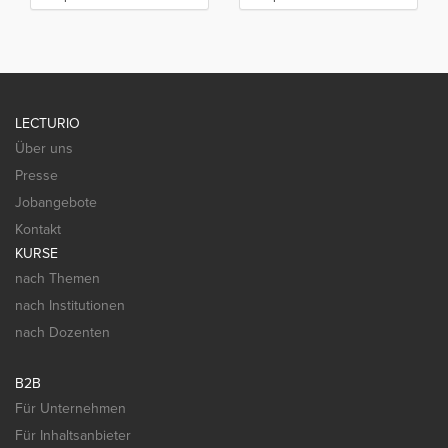
LECTURIO
Über uns
Presse
Jobangebote
Kontakt
KURSE
nach Themen
nach Institutionen
nach Dozenten
B2B
Für Unternehmen
Für Inhaltsanbieter