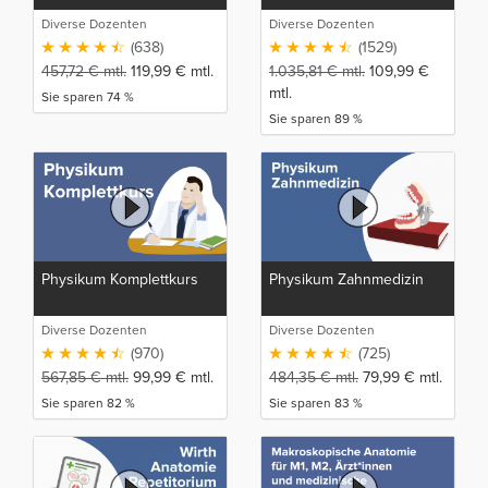
Diverse Dozenten
Diverse Dozenten
(638)
(1529)
457,72
€
mtl.
119,99
€
mtl.
1.035,81
€
mtl.
109,99
€
mtl.
Sie sparen 74 %
Sie sparen 89 %
Physikum Komplettkurs
Physikum Zahnmedizin
Diverse Dozenten
Diverse Dozenten
(970)
(725)
567,85
€
mtl.
99,99
€
mtl.
484,35
€
mtl.
79,99
€
mtl.
Sie sparen 82 %
Sie sparen 83 %