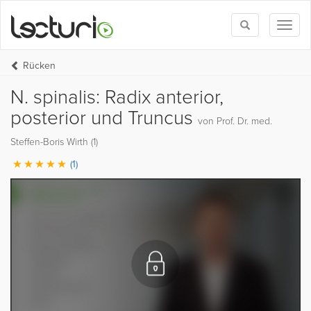
Toggle
Toggl
search
naviga
Rücken
N. spinalis: Radix anterior,
posterior und Truncus
von Prof. Dr. med.
Steffen-Boris Wirth (1)
(1)