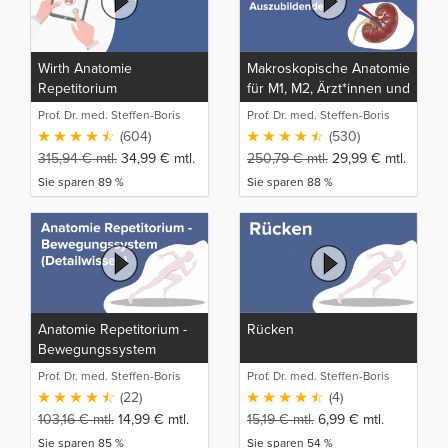
Wirth Anatomie
Makroskopische Anatomie
Repetitorium
für M1, M2, Ärzt*innen und
medizinische
Prof. Dr. med. Steffen-Boris
Prof. Dr. med. Steffen-Boris
Auszubildende
Wirth (1)
Wirth (1)
(604)
(530)
315,94
€
mtl.
34,99
€
mtl.
250,79
€
mtl.
29,99
€
mtl.
Sie sparen 89 %
Sie sparen 88 %
Anatomie Repetitorium -
Rücken
Bewegungssystem
(Detailwissen)
Prof. Dr. med. Steffen-Boris
Prof. Dr. med. Steffen-Boris
Wirth (1)
Wirth (1)
(22)
(4)
103,16
€
mtl.
14,99
€
mtl.
15,19
€
mtl.
6,99
€
mtl.
Sie sparen 85 %
Sie sparen 54 %