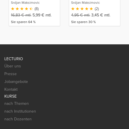
Srdjan Maksimovic
Srdjan Maksimovic
(8)
(2)
16,83
€
mtl.
5,99
€
mtl.
4,95
€
mtl.
3,45
€
mtl.
Sie sparen 64 %
Sie sparen 30 %
LECTURIO
Über uns
Presse
Jobangebote
Kontakt
KURSE
nach Themen
nach Institutionen
nach Dozenten