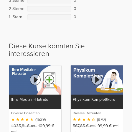
3 Sterne
0
2 Sterne
0
1 Stern
0
Diese Kurse könnten Sie
interessieren
Ihre Medizin-Flatrate
Physikum Komplettkurs
Diverse Dozenten
Diverse Dozenten
(1529)
(970)
1.035,81
€
mtl.
109,99
€
567,85
€
mtl.
99,99
€
mtl.
mtl.