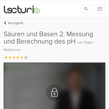
Toggle
Toggl
search
naviga
Anorganik
Säuren und Basen 2: Messung
und Berechnung des pH
von Srdjan
Maksimovic
(1)