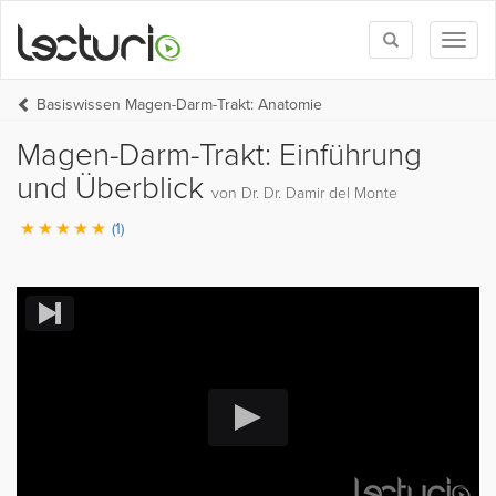
Toggle
Toggl
search
naviga
Basiswissen Magen-Darm-Trakt: Anatomie
Magen-Darm-Trakt: Einführung
und Überblick
von Dr. Dr. Damir del Monte
(1)