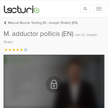
Toggle
Toggl
search
naviga
Manual Muscle Testing (Dr. Joseph Shafer) (EN)
M. adductor pollicis (EN)
von Dr. Joseph
Shafer
(1)